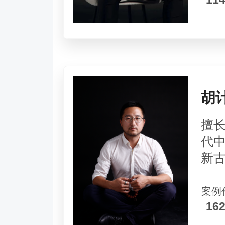
胡
擅
代
新
案例
16