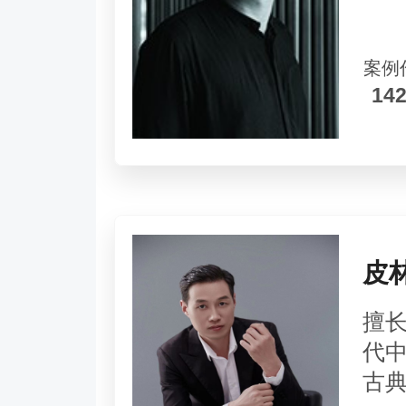
案例
14
皮
擅
代
古