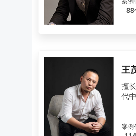
案例
8
王
擅
代
案例
11