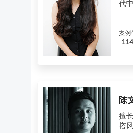
代
案例
11
陈
擅
搭