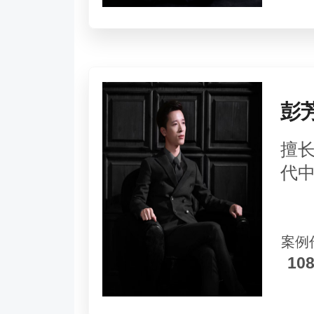
彭
擅
代
案例
10