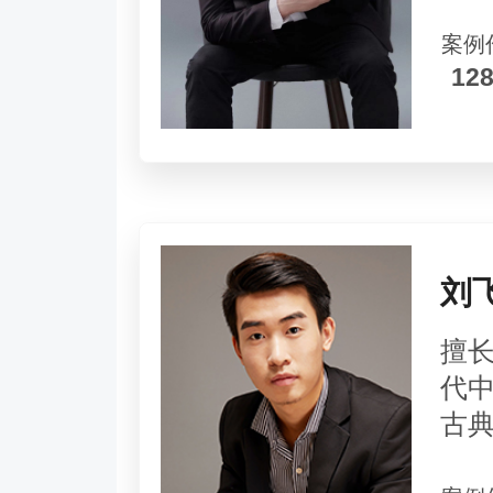
案例
12
刘
擅
代
古