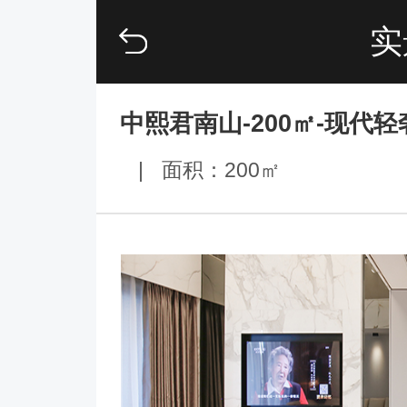
实
中熙君南山-200㎡-现代轻
|
面积：200㎡