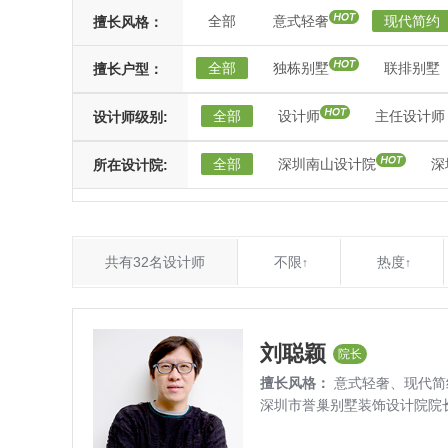
全部
意式轻奢
现代简约
擅长风格：
全部
独栋别墅
联排别墅
擅长户型：
全部
设计师
主任设计师
设计师级别:
全部
深圳南山设计院
深
所在设计院:
共有32名设计师
不限
热度
↑
↑
刘聪颖
院长
擅长风格：
意式轻奢、
现代简
深圳市誉巢别墅装饰设计院院