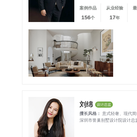
案例作品
从业经验
最
156
17
个
年
刘绵
设计总监
擅长风格：
意式轻奢、
现代简
深圳市誉巢别墅设计院设计总