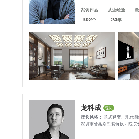
案例作品
从业经验
最
302
24
个
年
龙科成
院长
擅长风格：
意式轻奢、
现代简
深圳市誉巢别墅装饰设计院院