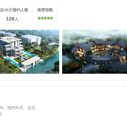
近30天预约人数
推荐指数
128
人
约、
现代中式、
法式、
长