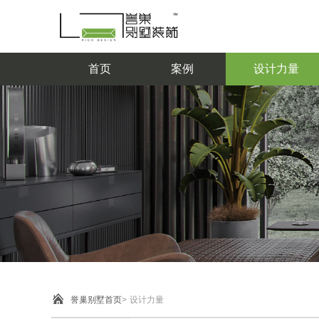
首页
案例
设计力量
按风格
按设计师级别
现代轻奢
设计师
主任设计师
现代简约
现代中式
设计总监
自然主义
首席设计总
热
...
...
式
监
日式
副院长
院长
誉巢别墅首页
>
设计力量