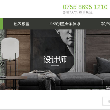
0755 8695 1210
別墅/大宅-尊贵热线
热装楼盘
985别墅全案体系
客户
按户型
按擅长风格
法
独栋别墅
意式轻奢
联排别墅
现代简约
平层
现代中式
复式
自然主义
自建别墅
法
1
装楼盘
985服务体系
在建工地
设计体系
材料体系
工艺体系
臻致公装
式
日式