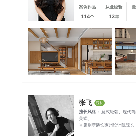
案例作品
从业经验
最
114
13
个
年
张飞
院长
擅长风格：
意式轻奢、
现代简
美式、
誉巢别墅装饰惠州设计院院长