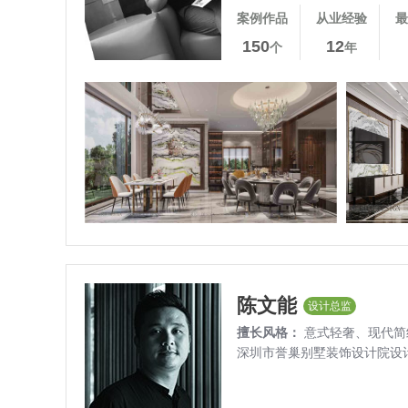
案例作品
从业经验
最
150
12
个
年
陈文能
设计总监
擅长风格：
意式轻奢、
现代简
深圳市誉巢别墅装饰设计院设