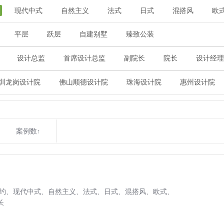
现代中式
自然主义
法式
日式
混搭风
欧
平层
跃层
自建别墅
臻致公装
设计总监
首席设计总监
副院长
院长
设计经理
圳龙岗设计院
佛山顺德设计院
珠海设计院
惠州设计院
案例数
↑
约、
现代中式、
自然主义、
法式、
日式、
混搭风、
欧式、
长