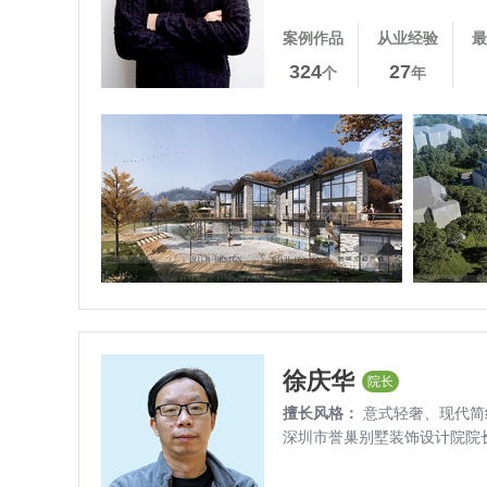
案例作品
从业经验
最
324
27
个
年
徐庆华
院长
擅长风格：
意式轻奢、
现代简
深圳市誉巢别墅装饰设计院院