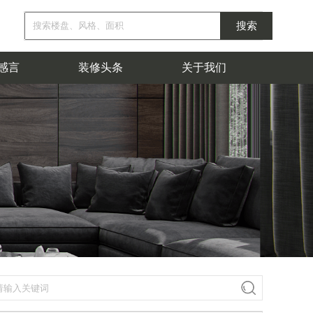
感言
装修头条
关于我们
按面积
按擅长户型
50~300㎡
独栋别墅
联排别墅
300~500㎡
平层
500-1000㎡
跃层
自建别墅
1000
品牌故事
企业文化
装修故事
㎡以上
臻致公装