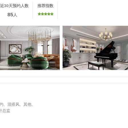
近30天预约人数
推荐指数
85
人
约、
混搭风、
其他、
计总监