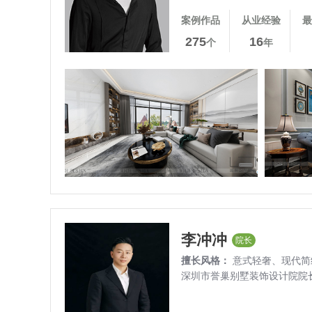
案例作品
从业经验
最
275
16
个
年
李冲冲
院长
擅长风格：
意式轻奢、
现代简
深圳市誉巢别墅装饰设计院院