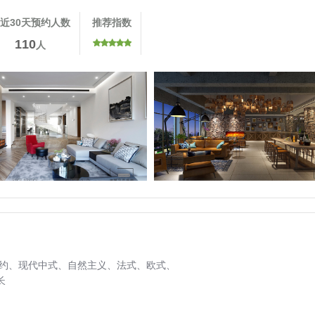
近30天预约人数
推荐指数
110
人
约、
现代中式、
自然主义、
法式、
欧式、
长