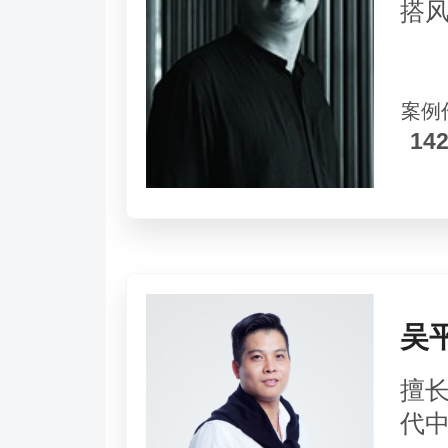
搭
案例
14
吴
擅
代