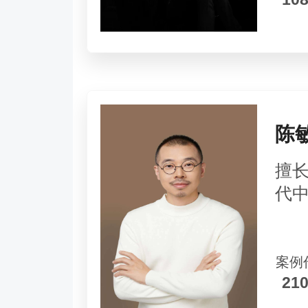
陈
擅
代
案例
21