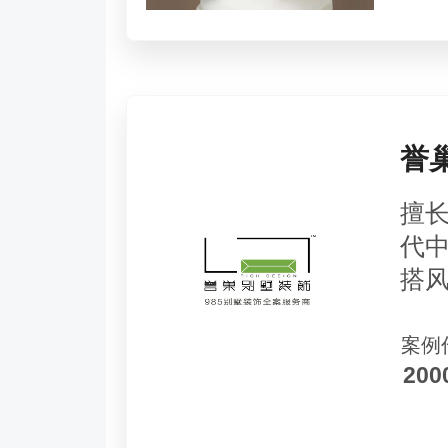
誉
擅
代
搭
案例
20