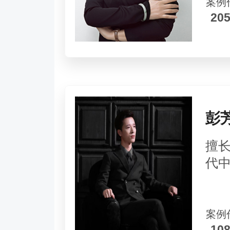
案例
20
彭
擅
代
案例
10