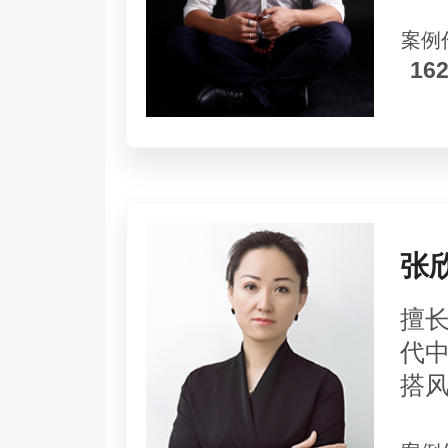
案例
16
张
擅
代
搭