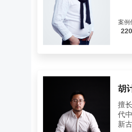
案例
22
胡
擅
代
新