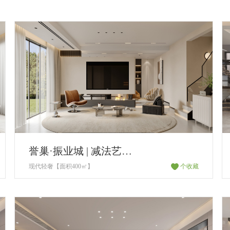
誉巢·振业城 | 减法艺术 虚实共生
现代轻奢【面积400㎡】
个收藏