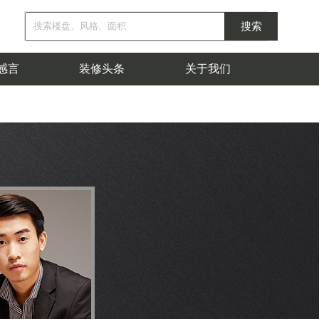
感言
装修头条
关于我们
按面积
按擅长户型
50~300㎡
独栋别墅
联排别墅
300~500㎡
平层
500-1000㎡
跃层
自建别墅
1000㎡以
品牌故事
企业文化
装修故事
上
臻致公装