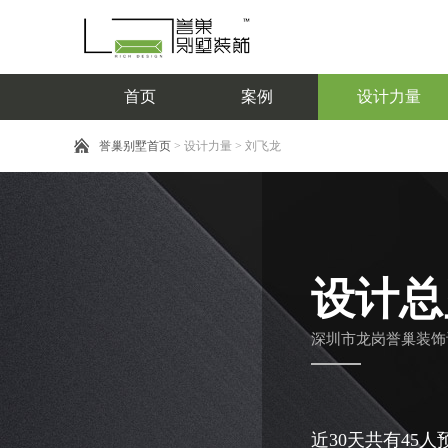
首页
案例
设计力量
按风格
按设计师级别
誉巢别墅首页
>
设计力量
>
刘飞龙
现代轻奢
设计师
主任设计师
现代简约
现代中式
设计总监
自然主义
首席设计总
热
...
...
式
监
日式
副院长
院长
设计总
深圳市龙岗誉巢装饰
近30天共有45人