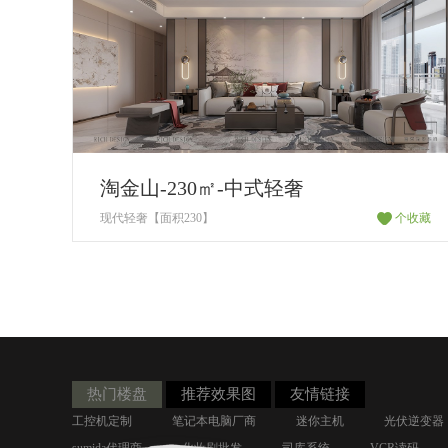
淘金山-230㎡-中式轻奢
现代轻奢【面积230】
个收藏
热门楼盘
推荐效果图
友情链接
工控机定制
笔记本电脑厂商
迷你主机
光伏逆变器