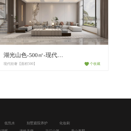
湖光山色-500㎡-现代轻奢
现代轻奢【面积500】
个收藏
低氘水
别墅庭院养护
化妆刷