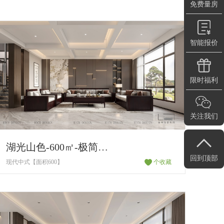
免费量房
智能报价
限时福利
关注我们
湖光山色-600㎡-极简中式
回到顶部
现代中式【面积600】
个收藏