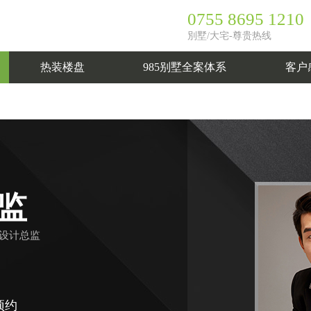
0755 8695 1210
別墅/大宅-尊贵热线
热装楼盘
985别墅全案体系
客户
按户型
按擅长风格
法
独栋别墅
意式轻奢
联排别墅
现代简约
平层
现代中式
复式
自然主义
自建别墅
法
1
装楼盘
985服务体系
在建工地
设计体系
材料体系
工艺体系
臻致公装
式
日式
监
设计总监
预约