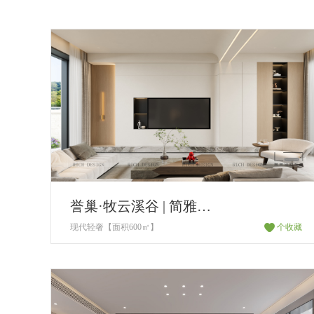
誉巢·牧云溪谷 | ​​简雅为韵 光影为序
现代轻奢【面积600㎡】
个收藏