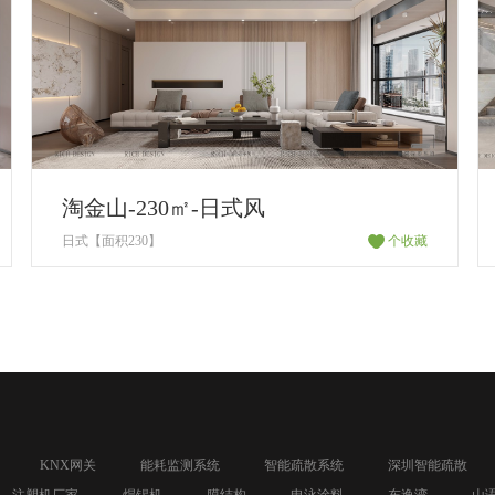
淘金山-230㎡-日式风
日式【面积230】
个收藏
KNX网关
能耗监测系统
智能疏散系统
深圳智能疏散