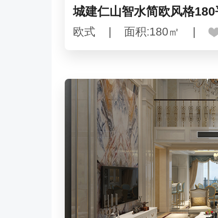
城建仁山智水简欧风格18
欧式
|
面积:180㎡
|