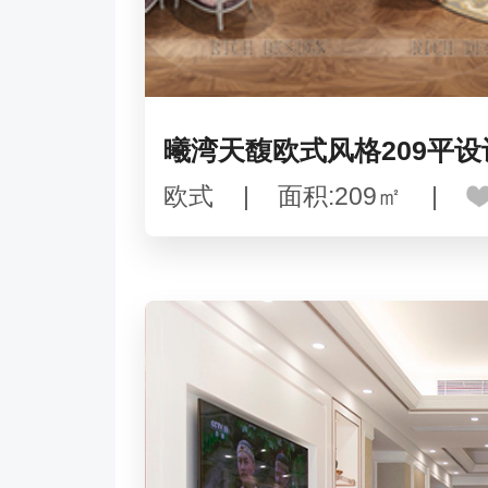
曦湾天馥欧式风格209平设
欧式
|
面积:209㎡
|