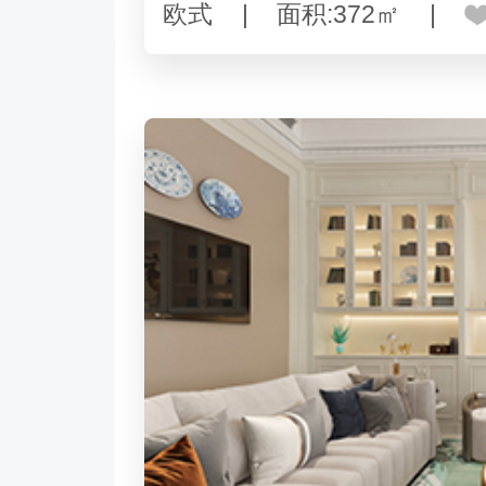
欧式
|
面积:372㎡
|