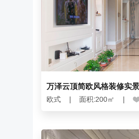
万泽云顶简欧风格装修实
欧式
|
面积:200㎡
|