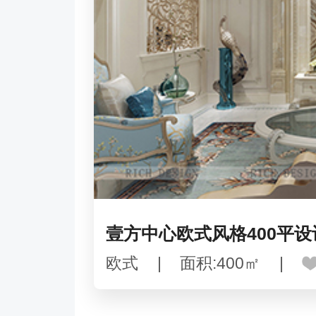
壹方中心欧式风格400平
欧式
|
面积:400㎡
|