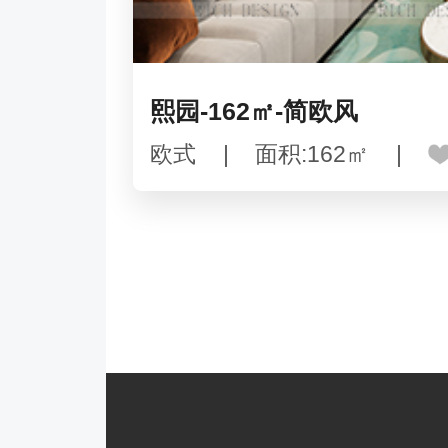
熙园-162㎡-简欧风
欧式
|
面积:162㎡
|