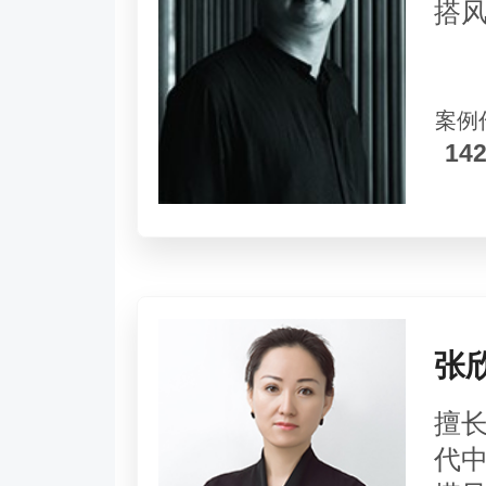
搭
案例
14
张
擅
代