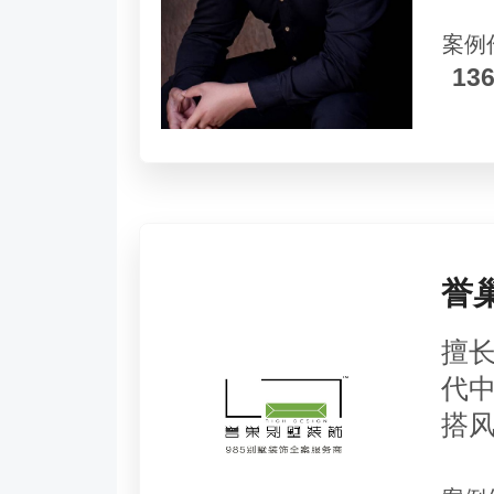
案例
13
誉
擅
代
搭