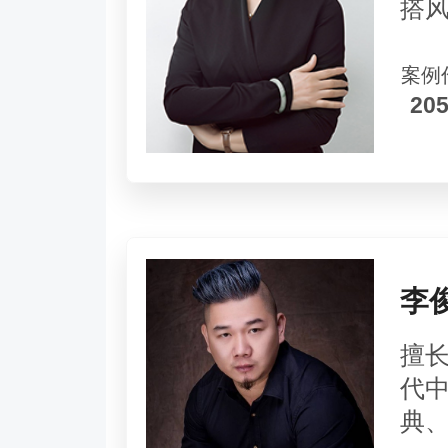
搭
案例
20
李
擅
代
典