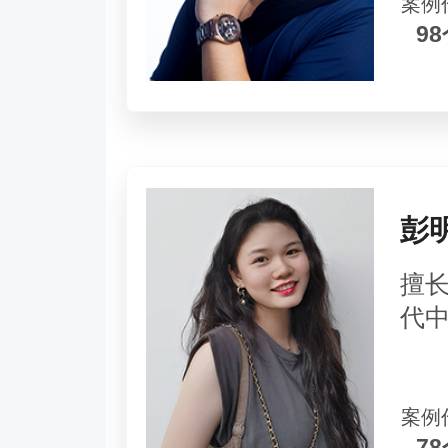
案例
9
彭
擅
代
案例
7