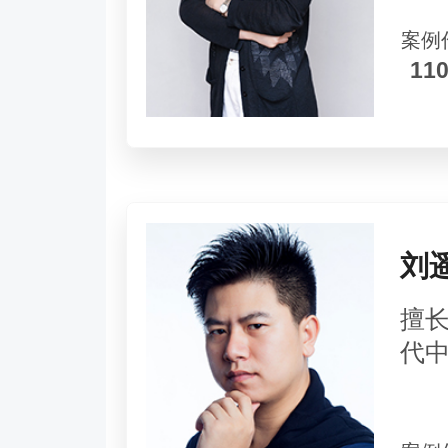
案例
11
刘
擅
代