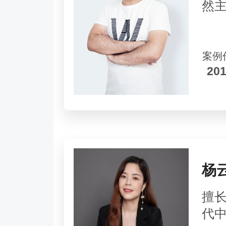
然
案例
20
杨
擅
代