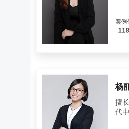
案例
11
杨
擅
代