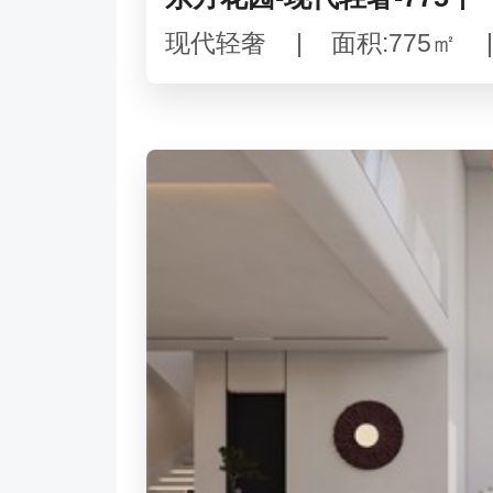
现代轻奢
|
面积:775㎡
|