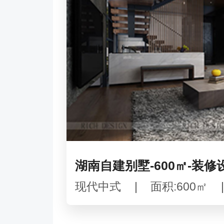
湖南自建别墅-600㎡-装修
现代中式
|
面积:600㎡
|