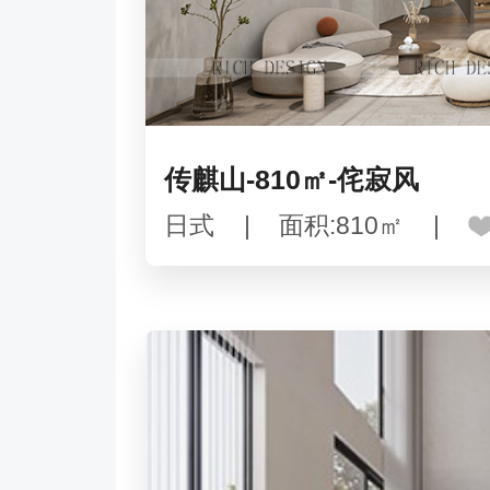
传麒山-810㎡-侘寂风
日式
|
面积:810㎡
|