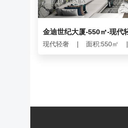
金迪世纪大厦-550㎡-现代
现代轻奢
|
面积:550㎡
|