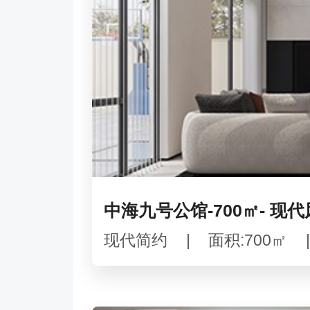
中海九号公馆-700㎡- 现
现代简约
|
面积:700㎡
|