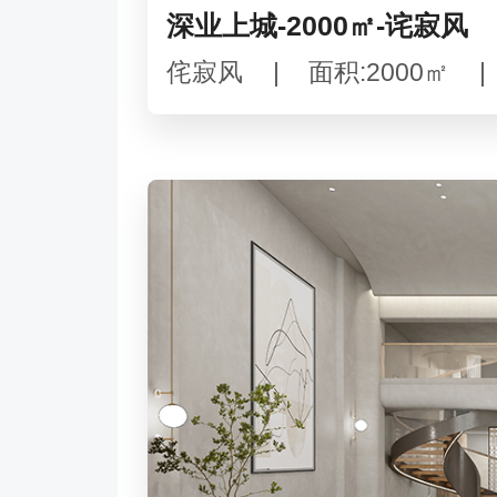
深业上城-2000㎡-诧寂风
侘寂风
|
面积:2000㎡
|